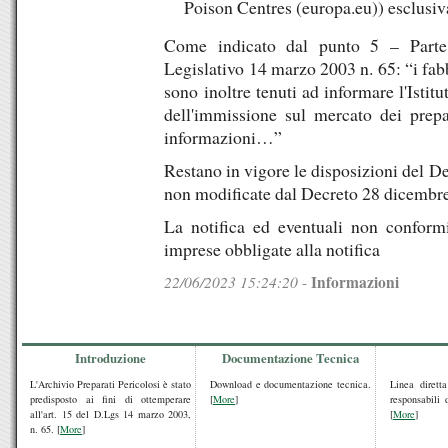
Poison Centres (europa.eu)) esclusi
Come indicato dal punto 5 – Parte
Legislativo 14 marzo 2003 n. 65: “i fabbr
sono inoltre tenuti ad informare l'Istit
dell'immissione sul mercato dei prepar
informazioni…”
Restano in vigore le disposizioni del D
non modificate dal Decreto 28 dicembr
La notifica ed eventuali non conformi
imprese obbligate alla notifica
22/06/2023 15:24:20
Informazioni
-
Introduzione
Documentazione Tecnica
L'Archivio Preparati Pericolosi è stato
Download e documentazione tecnica.
Linea dirett
predisposto ai fini di ottemperare
[
More
]
responsabili 
all'art. 15 del D.Lgs 14 marzo 2003,
[
More
]
n. 65. [
More
]